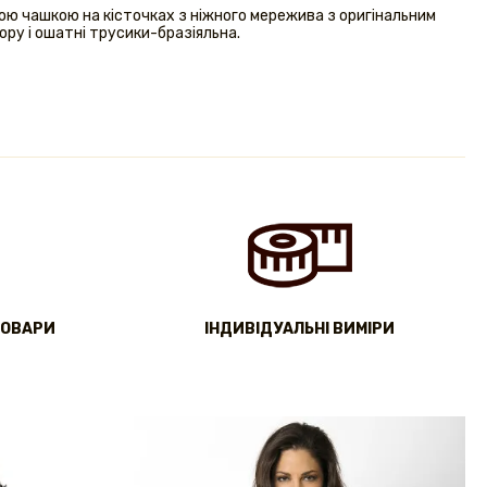
ою чашкою на кісточках з ніжного мережива з оригінальним
ору і ошатні трусики-бразіяльна.
ТОВАРИ
IНДИВІДУАЛЬНІ ВИМІРИ