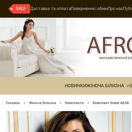
SALE
Доставка та оплата
Повернення і обмін
Про нас
Публ
НОВИНКИ
ЖІНОЧА БІЛИЗНА
Головна
Жіноча білизна
Комплекти
Комплект Sielei 6236