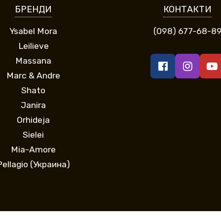
БРЕНДИ
КОНТАКТИ
Ysabel Mora
(098) 677-68-8
Leilieve
Massana
Marc & Andre
Shato
Janira
Orhideja
Sielei
Mia-Amore
Pellagio (Украина)