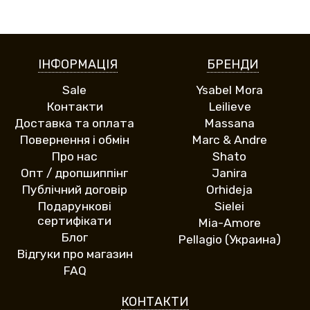
ІНФОРМАЦІЯ
БРЕНДИ
Sale
Ysabel Mora
Контакти
Leilieve
Доставка та оплата
Massana
Повернення і обмін
Marc & Andre
Про нас
Shato
Опт / дропшиппінг
Janira
Публічний договір
Orhideja
Подарункові
Sielei
сертифікати
Mia-Amore
Блог
Pellagio (Украина)
Відгуки про магазин
FAQ
КОНТАКТИ