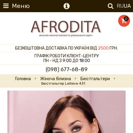
Меню
RU
UA
0
БЕЗКОШТОВНА ДОСТАВКА ПО УКРАЇНІ ВІД
2500
ГРН.
ГРАФІК РОБОТИ КЛІЄНТ-ЦЕНТРУ
ПН - НД З
9:00
ДО
18:00
(098) 677-68-89
Головна
Жіноча білизна
Бюстгальтери
Бюстгальтер Leilieve 431