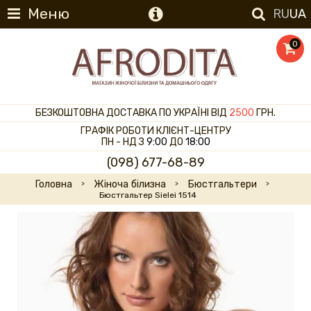
Меню
RU
UA
0
БЕЗКОШТОВНА ДОСТАВКА ПО УКРАЇНІ ВІД
2500
ГРН.
ГРАФІК РОБОТИ КЛІЄНТ-ЦЕНТРУ
ПН - НД З
9:00
ДО
18:00
(098) 677-68-89
Головна
Жіноча білизна
Бюстгальтери
Бюстгальтер Sielei 1514