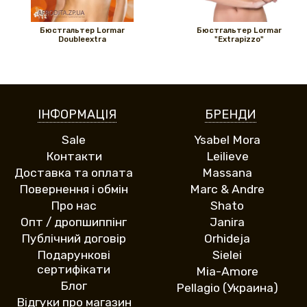
Бюстгальтер Lormar
Бюстгальтер Lormar
Doubleextra
"Extrapizzo"
ІНФОРМАЦІЯ
БРЕНДИ
Sale
Ysabel Mora
Контакти
Leilieve
Доставка та оплата
Massana
Повернення і обмін
Marc & Andre
Про нас
Shato
Опт / дропшиппінг
Janira
Публічний договір
Orhideja
Подарункові
Sielei
сертифікати
Mia-Amore
Блог
Pellagio (Украина)
Відгуки про магазин