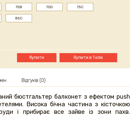
75B
75D
75C
85C
Купити
Купити в 1 клік
мін
Відгуків (0)
ваний бюстгальтер балконет з ефектом push
етелями. Висока бічна частина з кісточкою
руди і прибирає все зайве із зони пахв.