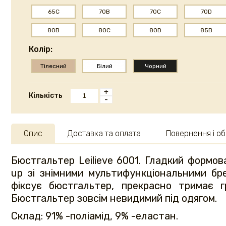
65C
70B
70C
70D
80B
80C
80D
85B
Колір:
Тілесний
Білий
Чорний
+
Кількість
-
Опис
Доставка та оплата
Повернення і об
Бюстгальтер Leilieve 6001. Гладкий формо
up зі знімними мультифункціональними бр
фіксує бюстгальтер, прекрасно тримає г
Бюстгальтер зовсім невидимий під одягом.
Склад: 91% -поліамід, 9% -еластан.