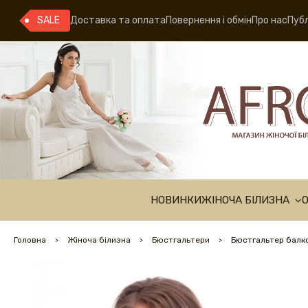
SALE
Доставка та оплата
Повернення і обмін
Про нас
Публ
НОВИНКИ
ЖІНОЧА БІЛИЗНА
Головна
Жіноча білизна
Бюстгальтери
Бюстгальтер балко