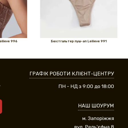
ilieve 996
Бюстгальтер пуш-ап Leilieve 991
ГРАФІК РОБОТИ КЛІЄНТ-ЦЕНТРУ
9
ПН - НД з 9:00 до 18:00
НАШ ШОУРУМ
м. Запоріжжя
вул. Рель'єфна 8