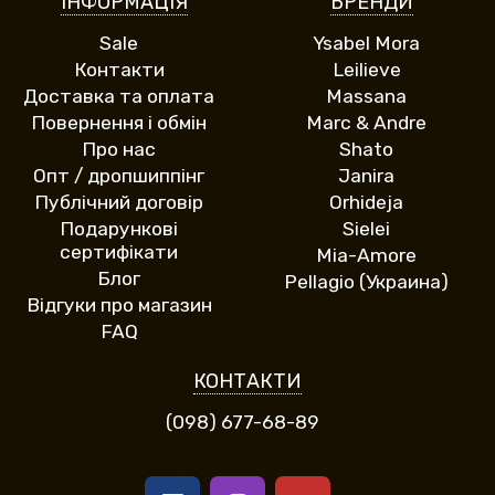
ІНФОРМАЦІЯ
БРЕНДИ
Sale
Ysabel Mora
Контакти
Leilieve
Доставка та оплата
Massana
Повернення і обмін
Marc & Andre
Про нас
Shato
Опт / дропшиппінг
Janira
Публічний договір
Orhideja
Подарункові
Sielei
сертифікати
Mia-Amore
Блог
Pellagio (Украина)
Відгуки про магазин
FAQ
КОНТАКТИ
(098) 677-68-89