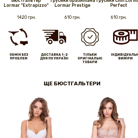
Бюстгальтер
Трусики бразиліана
Трусики сліп Lorm
Lormar "Extrapizzo"
Lormar Prestige
Perfect
1420 грн.
610 грн.
610 грн.
ОБМІН БЕЗ
ДОСТАВКА 1-2
ТІЛЬКИ
IНДИВІДУАЛЬН
ПРОБЛЕМ
ДНЯ ПО УКРАЇНІ
ОРИГІНАЛЬНІ
ВИМІРИ
ТОВАРИ
ЩЕ БЮСТГАЛЬТЕРИ