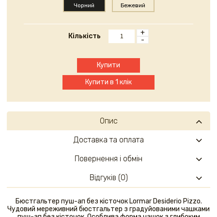
Чорний
Бежевий
+
Кількість
-
Купити
Купити в 1 клік
Опис
Доставка та оплата
Повернення і обмін
Відгуків (0)
Бюстгальтер пуш-ап без кісточок Lormar Desiderio Pizzo.
Чудовий мереживний бюстгальтер з градуйованими чашками
пуш-ап без кісточок. Особлива форма чашок з глибоким