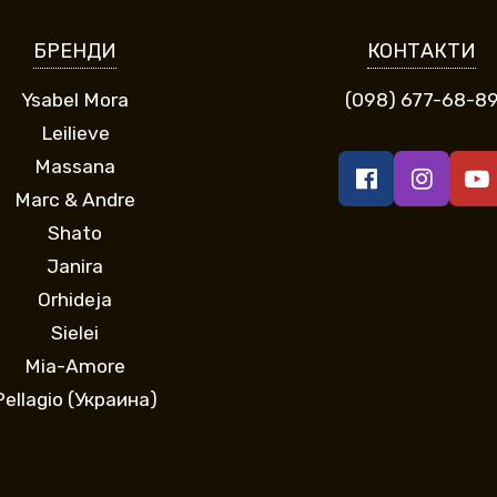
БРЕНДИ
КОНТАКТИ
Ysabel Mora
(098) 677-68-8
Leilieve
Massana
Marc & Andre
Shato
Janira
Orhideja
Sielei
Mia-Amore
Pellagio (Украина)