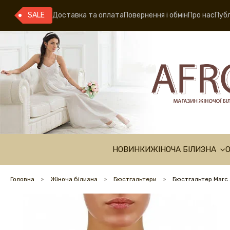
SALE
Доставка та оплата
Повернення і обмін
Про нас
Публ
НОВИНКИ
ЖІНОЧА БІЛИЗНА
Головна
Жіноча білизна
Бюстгальтери
Бюстгальтер Marc 