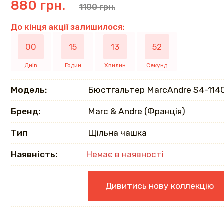
880 грн.
1100 грн.
До кінця акції залишилося:
00
15
13
51
Днів
Годин
Хвилин
Секунд
Модель:
Бюстгальтер MarcAndrе S4-114
Бренд:
Marc & Andre (Франція)
Тип
Щільна чашка
Наявність:
Немає в наявності
Дивитись нову коллекцію