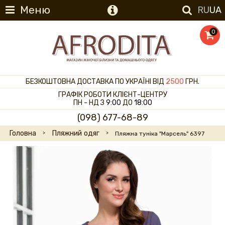
Меню
RU
UA
0
БЕЗКОШТОВНА ДОСТАВКА ПО УКРАЇНІ ВІД
2500
ГРН.
ГРАФІК РОБОТИ КЛІЄНТ-ЦЕНТРУ
ПН - НД З
9:00
ДО
18:00
(098) 677-68-89
Головна
Пляжний одяг
Пляжна туніка "Марсель" 6397