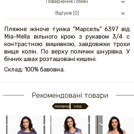
Повернення і обмін
Відгуків (0)
Пляжне жіноче туніка "Марсель" 6397 від
Mia-Mella вільного крою з рукавом 3/4 c
контрастною вишивкою, завдовжки трохи
вище колін. По верху полички шнурівка. У
бічних швах розташовані кишені.
Склад: 100% бавовна.
Рекомендовані товари
поперед.
слід.