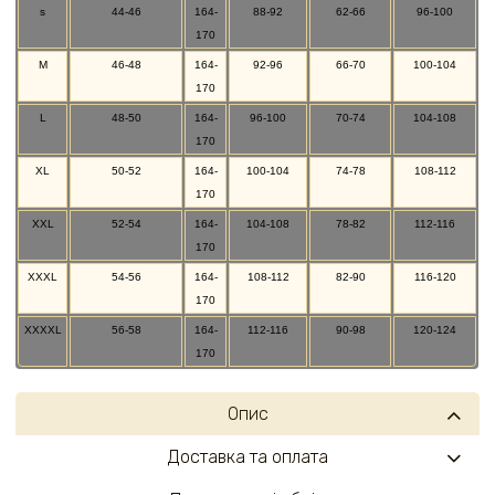
s
44-46
164-
88-92
62-66
96-100
170
M
46-48
164-
92-96
66-70
100-104
170
L
48-50
164-
96-100
70-74
104-108
170
XL
50-52
164-
100-104
74-78
108-112
170
XXL
52-54
164-
104-108
78-82
112-116
170
XXXL
54-56
164-
108-112
82-90
116-120
170
XXXXL
56-58
164-
112-116
90-98
120-124
170
Опис
Доставка та оплата