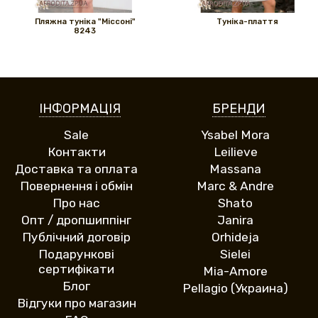
Пляжна туніка "Міссоні"
Туніка-плаття
8243
ІНФОРМАЦІЯ
БРЕНДИ
Sale
Ysabel Mora
Контакти
Leilieve
Доставка та оплата
Massana
Повернення і обмін
Marc & Andre
Про нас
Shato
Опт / дропшиппінг
Janira
Публічний договір
Orhideja
Подарункові
Sielei
сертифікати
Mia-Amore
Блог
Pellagio (Украина)
Відгуки про магазин