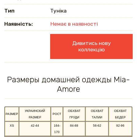
Тип
Туніка
Наявність:
Немає в наявності
Дивитись нову
коллекцію
Размеры домашней одежды Mia-
Amore
УКРАИНСКИЙ
ОБХВАТ
ОБХВАТ
ОБХВАТ
РАЗМЕР
РОСТ
РАЗМЕР
ГРУДИ
ТАЛИИ
БЕДЕР
XS
42-44
164-
84-88
58-62
92-96
170