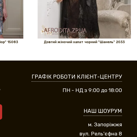
іор" 15083
Довгий жіночий халат чорний "Шанель" 2033
ГРАФІК РОБОТИ КЛІЄНТ-ЦЕНТРУ
9
ПН - НД з 9:00 до 18:00
НАШ ШОУРУМ
м. Запоріжжя
вул. Рель'єфна 8