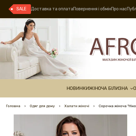
SALE
Доставка та оплата
Повернення і обмін
Про нас
Публ
НОВИНКИ
ЖІНОЧА БІЛИЗНА
Головна
Одяг для дому
Халати жіночі
Сорочка жіноча "Ніко