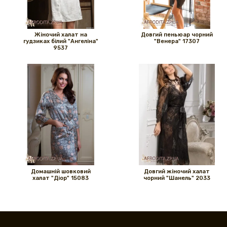
Жіночий халат на
Довгий пеньюар чорний
гудзиках білий "Ангеліна"
"Венера" ​​17307
9537
Домашній шовковий
Довгий жіночий халат
халат "Діор" 15083
чорний "Шанель" 2033