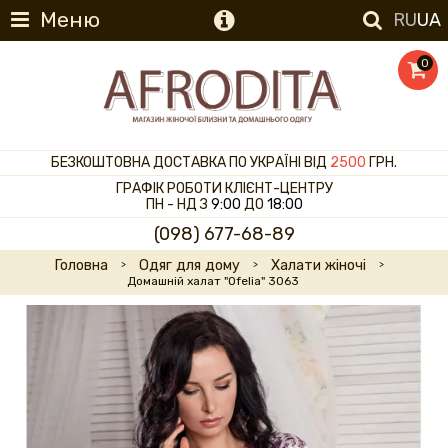
Меню
RU
UA
0
БЕЗКОШТОВНА ДОСТАВКА ПО УКРАЇНІ ВІД
2500
ГРН.
ГРАФІК РОБОТИ КЛІЄНТ-ЦЕНТРУ
ПН - НД З
9:00
ДО
18:00
(098) 677-68-89
Головна
Одяг для дому
Халати жіночі
Домашній халат "Ofelia" 3063