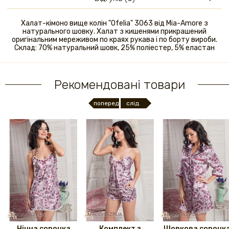
Халат-кімоно вище колін "Ofelia" 3063 від Mia-Amore з
натурального шовку. Халат з кишенями прикрашений
оригінальним мереживом по краях рукава і по борту вироби.
Склад: 70% натуральний шовк, 25% поліестер, 5% еластан
Рекомендовані товари
поперед.
слід.
Нічна сорочка
Комплект з
Шовкова сорочк