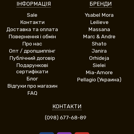
ІНФОРМАЦІЯ
БРЕНДИ
Sale
Ysabel Mora
Контакти
Leilieve
Доставка та оплата
Massana
Повернення і обмін
Marc & Andre
Про нас
Shato
Опт / дропшиппінг
Janira
Публічний договір
Orhideja
Подарункові
Sielei
сертифікати
Mia-Amore
Блог
Pellagio (Украина)
Відгуки про магазин
FAQ
КОНТАКТИ
(098) 677-68-89