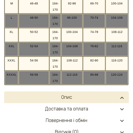
M
46-48
164-
92-96
66-70
100-104
170
L
48-50
164-
96-100
70-74
104-108
170
XL
50-52
164-
100-104
74-78
108-112
170
XXL
52-54
164-
104-108
78-82
112-116
170
XXXL
54-56
164-
108-112
82-90
116-120
170
XXXXL
56-58
164-
112-116
90-98
120-124
170
Опис
Доставка та оплата
Повернення і обмін
Відгуків (0)