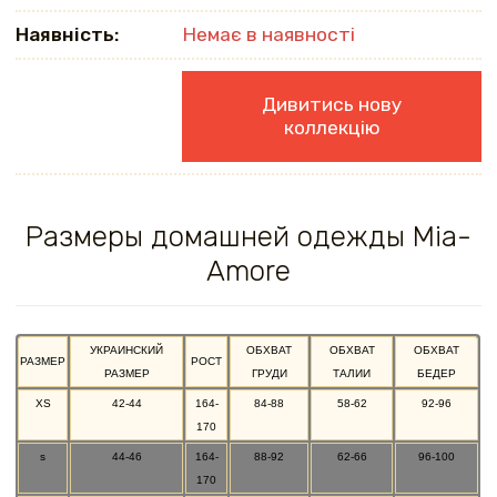
Наявність:
Немає в наявності
Дивитись нову
коллекцію
Размеры домашней одежды Mia-
Amore
УКРАИНСКИЙ
ОБХВАТ
ОБХВАТ
ОБХВАТ
РАЗМЕР
РОСТ
РАЗМЕР
ГРУДИ
ТАЛИИ
БЕДЕР
XS
42-44
164-
84-88
58-62
92-96
170
s
44-46
164-
88-92
62-66
96-100
170