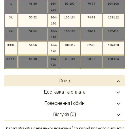
L
48-50
164-
96-100
70-74
104-108
170
XL
50-52
164-
100-104
74-78
108-112
170
XXL
52-54
164-
104-108
78-82
112-116
170
XXXL
54-56
164-
108-112
82-90
116-120
170
XXXXL
56-58
164-
112-116
90-98
120-124
170
Опис
Доставка та оплата
Повернення і обмін
Відгуків (0)
Халат Mia-Mia середньої довжини (до колін) прямого силуету