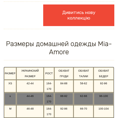
Дивитись нову
коллекцію
Размеры домашней одежды Mia-
Amore
УКРАИНСКИЙ
ОБХВАТ
ОБХВАТ
ОБХВАТ
РАЗМЕР
РОСТ
РАЗМЕР
ГРУДИ
ТАЛИИ
БЕДЕР
XS
42-44
164-
84-88
58-62
92-96
170
s
44-46
164-
88-92
62-66
96-100
170
M
46-48
164-
92-96
66-70
100-104
170