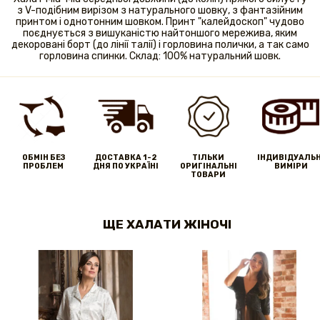
з V-подібним вирізом з натурального шовку, з фантазійним
принтом і однотонним шовком. Принт "калейдоскоп" чудово
поєднується з вишуканістю найтоншого мережива, яким
декоровані борт (до лінії талії) і горловина полички, а так само
горловина спинки. Склад: 100% натуральний шовк.
ОБМІН БЕЗ
ДОСТАВКА 1-2
ТІЛЬКИ
IНДИВІДУАЛЬН
ПРОБЛЕМ
ДНЯ ПО УКРАЇНІ
ОРИГІНАЛЬНІ
ВИМІРИ
ТОВАРИ
ЩЕ ХАЛАТИ ЖІНОЧІ