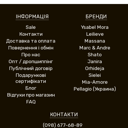
ІНФОРМАЦІЯ
БРЕНДИ
Sale
Ysabel Mora
Контакти
Leilieve
Доставка та оплата
Massana
Повернення і обмін
Marc & Andre
Про нас
Shato
Опт / дропшиппінг
Janira
Публічний договір
Orhideja
Подарункові
Sielei
сертифікати
Mia-Amore
Блог
Pellagio (Украина)
Відгуки про магазин
FAQ
КОНТАКТИ
(098) 677-68-89