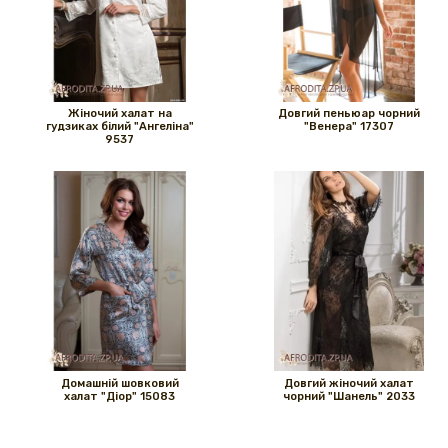
Жіночий халат на
Довгий пеньюар чорний
гудзиках білий "Ангеліна"
"Венера" ​​17307
9537
Домашній шовковий
Довгий жіночий халат
халат "Діор" 15083
чорний "Шанель" 2033