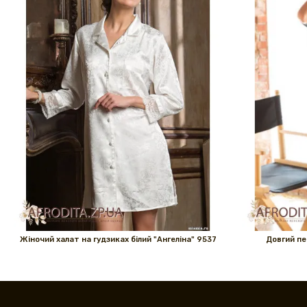
Жіночий халат на гудзиках білий "Ангеліна" 9537
Довгий пе