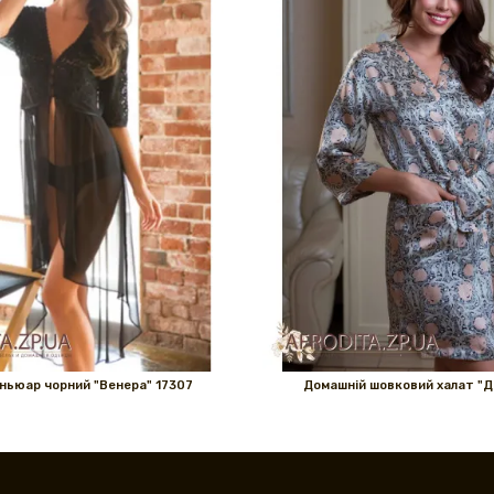
ньюар чорний "Венера" ​​17307
Домашній шовковий халат "Д