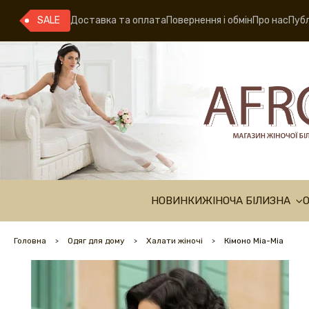
SALE
Доставка та оплата
Повернення і обмін
Про нас
Публ
НОВИНКИ
ЖІНОЧА БІЛИЗНА
Головна
Одяг для дому
Халати жіночі
Кімоно Mia-Mia