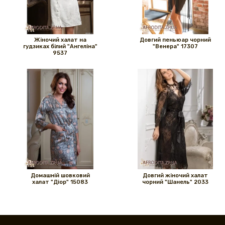
Жіночий халат на
Довгий пеньюар чорний
гудзиках білий "Ангеліна"
"Венера" ​​17307
9537
Домашній шовковий
Довгий жіночий халат
халат "Діор" 15083
чорний "Шанель" 2033