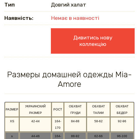
Тип
Довгий халат
Наявність:
Немає в наявності
Дивитись нову
коллекцію
Размеры домашней одежды Mia-
Amore
УКРАИНСКИЙ
ОБХВАТ
ОБХВАТ
ОБХВАТ
РАЗМЕР
РОСТ
РАЗМЕР
ГРУДИ
ТАЛИИ
БЕДЕР
XS
42-44
164-
84-88
58-62
92-96
170
s
44-46
164-
88-92
62-66
96-100