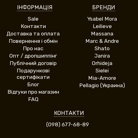
ІНФОРМАЦІЯ
БРЕНДИ
Sale
Ysabel Mora
Контакти
Leilieve
Доставка та оплата
Massana
Повернення і обмін
Marc & Andre
Про нас
Shato
Опт / дропшиппінг
Janira
Публічний договір
Orhideja
Подарункові
Sielei
сертифікати
Mia-Amore
Блог
Pellagio (Украина)
Відгуки про магазин
FAQ
КОНТАКТИ
(098) 677-68-89