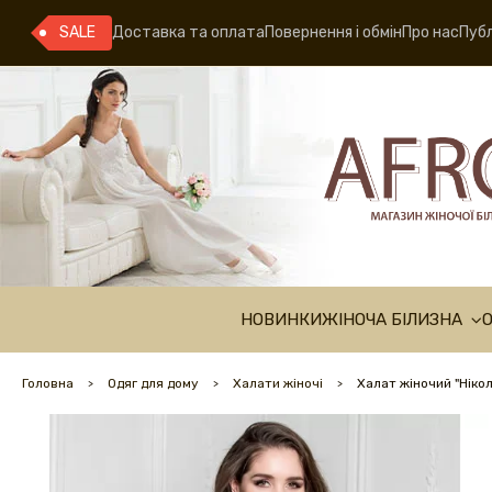
SALE
Доставка та оплата
Повернення і обмін
Про нас
Публ
НОВИНКИ
ЖІНОЧА БІЛИЗНА
Головна
Одяг для дому
Халати жіночі
Халат жіночий "Ніко