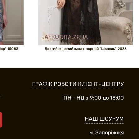
іор" 15083
Довгий жіночий халат чорний "Шанель" 2033
ГРАФІК РОБОТИ КЛІЄНТ-ЦЕНТРУ
9
ПН - НД з 9:00 до 18:00
НАШ ШОУРУМ
м. Запоріжжя