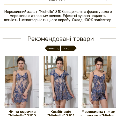
Мереживний халат "Michelle" 3103 вище колін з французького
мережива з атласним поясом. Ефектні рукава надають
легкість і неповторність цього виробу. Склад: 100% поліестер.
Рекомендовані товари
поперед.
слід.
Нічна сорочка
Комбінація
Мереживна піжам
"Michelle" 2100
"Michelle" 2101
з шортами "Michell