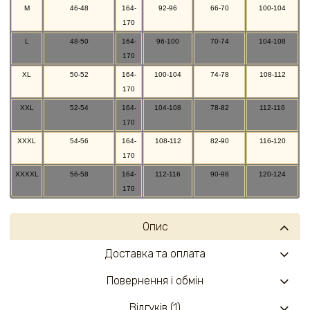
M
46-48
164-
92-96
66-70
100-104
170
L
48-50
164-
96-100
70-74
104-108
170
XL
50-52
164-
100-104
74-78
108-112
170
XXL
52-54
164-
104-108
78-82
112-116
170
XXXL
54-56
164-
108-112
82-90
116-120
170
XXXXL
56-58
164-
112-116
90-98
120-124
170
Опис
Доставка та оплата
Повернення і обмін
Відгуків (1)