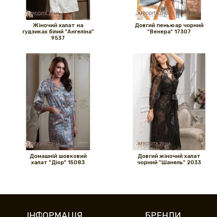
Жіночий халат на
Довгий пеньюар чорний
гудзиках білий "Ангеліна"
"Венера" ​​17307
9537
Домашній шовковий
Довгий жіночий халат
халат "Діор" 15083
чорний "Шанель" 2033
ІНФОРМАЦІЯ
БРЕНДИ