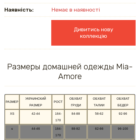
Наявність:
Немає в наявності
Дивитись нову
коллекцію
Размеры домашней одежды Mia-
Amore
УКРАИНСКИЙ
ОБХВАТ
ОБХВАТ
ОБХВАТ
РАЗМЕР
РОСТ
РАЗМЕР
ГРУДИ
ТАЛИИ
БЕДЕР
XS
42-44
164-
84-88
58-62
92-96
170
s
44-46
164-
88-92
62-66
96-100
170