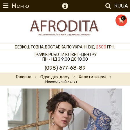
Меню
RU
UA
0
БЕЗКОШТОВНА ДОСТАВКА ПО УКРАЇНІ ВІД
2500
ГРН.
ГРАФІК РОБОТИ КЛІЄНТ-ЦЕНТРУ
ПН - НД З
9:00
ДО
18:00
(098) 677-68-89
Головна
Одяг для дому
Халати жіночі
Мереживний халат