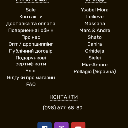
Sale
Ysabel Mora
Контакти
Leilieve
Доставка та оплата
Massana
Повернення і обмін
Marc & Andre
Про нас
Shato
Опт / дропшиппінг
Janira
Публічний договір
Orhideja
Подарункові
Sielei
сертифікати
Mia-Amore
Блог
Pellagio (Украина)
Відгуки про магазин
FAQ
КОНТАКТИ
(098) 677-68-89