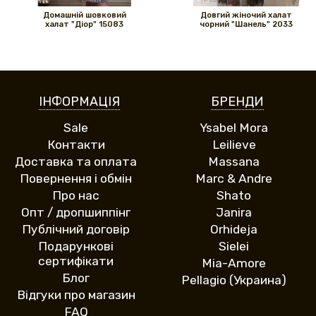
Домашній шовковий
Довгий жіночий халат
халат "Діор" 15083
чорний "Шанель" 2033
ІНФОРМАЦІЯ
БРЕНДИ
Sale
Ysabel Mora
Контакти
Leilieve
Доставка та оплата
Massana
Повернення і обмін
Marc & Andre
Про нас
Shato
Опт / дропшиппінг
Janira
Публічний договір
Orhideja
Подарункові
Sielei
сертифікати
Mia-Amore
Блог
Pellagio (Украина)
Відгуки про магазин
FAQ