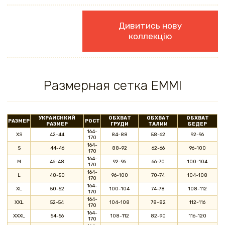
Дивитись нову
коллекцію
Размерная cетка EMMI
УКРАИСНКИЙ
ОБХВАТ
ОБХВАТ
ОБХВАТ
РАЗМЕР
РОСТ
РАЗМЕР
ГРУДИ
ТАЛИИ
БЕДЕР
164-
XS
42-44
84-88
58-62
92-96
170
164-
S
44-46
88-92
62-66
96-100
170
164-
M
46-48
92-96
66-70
100-104
170
164-
L
48-50
96-100
70-74
104-108
170
164-
XL
50-52
100-104
74-78
108-112
170
164-
XXL
52-54
104-108
78-82
112-116
170
164-
XXXL
54-56
108-112
82-90
116-120
170