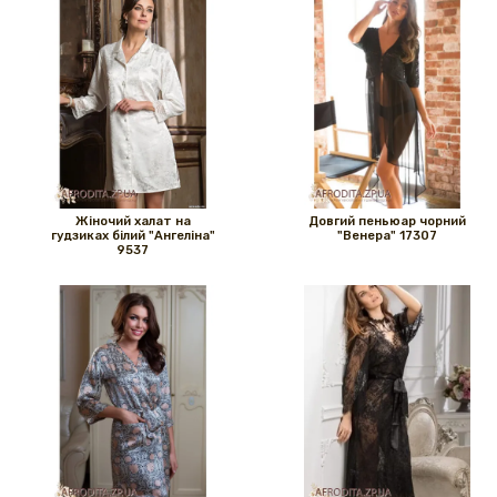
Жіночий халат на
Довгий пеньюар чорний
гудзиках білий "Ангеліна"
"Венера" ​​17307
9537