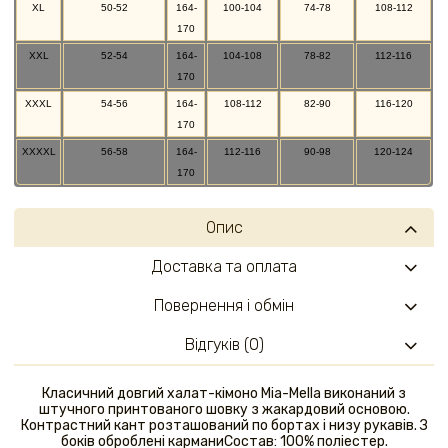
XL
50-52
164-
100-104
74-78
108-112
170
XXL
52-54
164-
104-108
78-82
112-116
170
XXXL
54-56
164-
108-112
82-90
116-120
170
XXXXL
56-58
164-
112-116
90-98
120-124
170
Опис
Доставка та оплата
Повернення і обмін
Відгуків (0)
Класичний довгий халат-кімоно Mia-Mella виконаний з
штучного принтованого шовку з жакардовий основою.
Контрастний кант розташований по бортах і низу рукавів. З
боків оброблені карманиСостав: 100% поліестер.