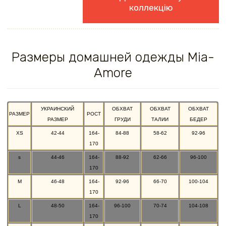
коллекцію
Размеры домашней одежды Mia-
Amore
УКРАИНСКИЙ
ОБХВАТ
ОБХВАТ
ОБХВАТ
РАЗМЕР
РОСТ
РАЗМЕР
ГРУДИ
ТАЛИИ
БЕДЕР
XS
42-44
164-
84-88
58-62
92-96
170
s
44-46
164-
88-92
62-66
96-100
170
M
46-48
164-
92-96
66-70
100-104
170
L
48-50
164-
96-100
70-74
104-108
170