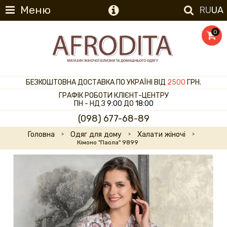
Меню
RU
UA
0
БЕЗКОШТОВНА ДОСТАВКА ПО УКРАЇНІ ВІД
2500
ГРН.
ГРАФІК РОБОТИ КЛІЄНТ-ЦЕНТРУ
ПН - НД З
9:00
ДО
18:00
(098) 677-68-89
Головна
Одяг для дому
Халати жіночі
Кімоно "Паола" 9899