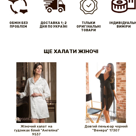
ОБМІН БЕЗ
ДОСТАВКА 1-2
ТІЛЬКИ
IНДИВІДУАЛЬН
ПРОБЛЕМ
ДНЯ ПО УКРАЇНІ
ОРИГІНАЛЬНІ
ВИМІРИ
ТОВАРИ
ЩЕ ХАЛАТИ ЖІНОЧІ
Жіночий халат на
Довгий пеньюар чорний
гудзиках білий "Ангеліна"
"Венера" ​​17307
9537