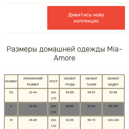
Дивитись нову
коллекцію
Размеры домашней одежды Mia-
Amore
УКРАИНСКИЙ
ОБХВАТ
ОБХВАТ
ОБХВАТ
РАЗМЕР
РОСТ
РАЗМЕР
ГРУДИ
ТАЛИИ
БЕДЕР
XS
42-44
164-
84-88
58-62
92-96
170
s
44-46
164-
88-92
62-66
96-100
170
M
46-48
164-
92-96
66-70
100-104
170