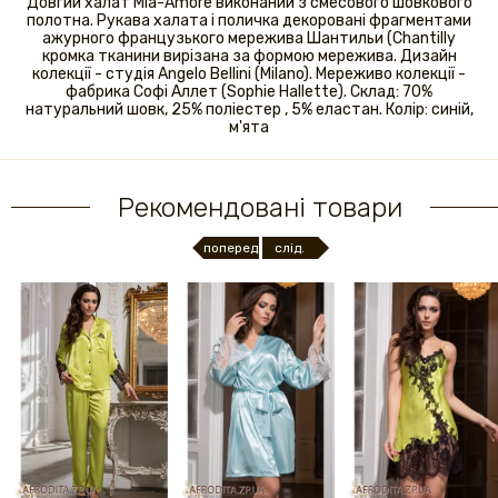
Довгий халат Mia-Amore виконаний з смесового шовкового
полотна. Рукава халата і поличка декоровані фрагментами
ажурного французького мережива Шантильи (Chantilly
кромка тканини вирізана за формою мережива. Дизайн
колекції - студія Angelo Bellini (Milano). Мереживо колекції -
фабрика Софі Аллет (Sophie Hallette). Склад: 70%
натуральний шовк, 25% поліестер , 5% еластан. Колір: синій,
м'ята
Рекомендовані товари
поперед.
слід.