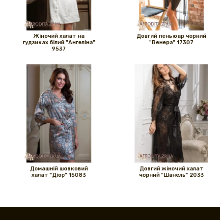
Жіночий халат на
Довгий пеньюар чорний
гудзиках білий "Ангеліна"
"Венера" ​​17307
9537
Домашній шовковий
Довгий жіночий халат
халат "Діор" 15083
чорний "Шанель" 2033