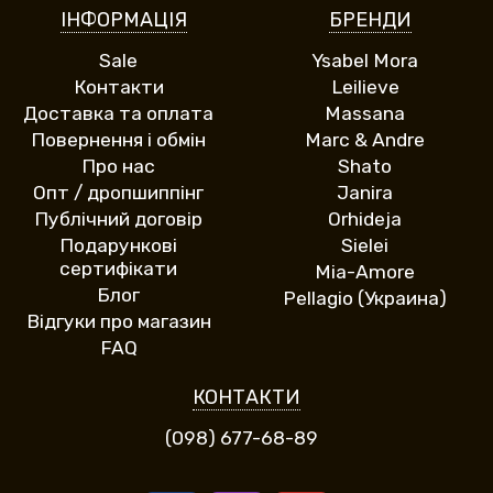
ІНФОРМАЦІЯ
БРЕНДИ
Sale
Ysabel Mora
Контакти
Leilieve
Доставка та оплата
Massana
Повернення і обмін
Marc & Andre
Про нас
Shato
Опт / дропшиппінг
Janira
Публічний договір
Orhideja
Подарункові
Sielei
сертифікати
Mia-Amore
Блог
Pellagio (Украина)
Відгуки про магазин
FAQ
КОНТАКТИ
(098) 677-68-89