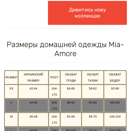
Дивитись нову
коллекцію
Размеры домашней одежды Mia-
Amore
УКРАИНСКИЙ
ОБХВАТ
ОБХВАТ
ОБХВАТ
РАЗМЕР
РОСТ
РАЗМЕР
ГРУДИ
ТАЛИИ
БЕДЕР
XS
42-44
164-
84-88
58-62
92-96
170
s
44-46
164-
88-92
62-66
96-100
170
M
46-48
164-
92-96
66-70
100-104
170
L
48-50
164-
96-100
70-74
104-108