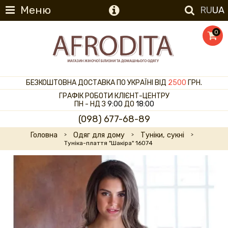
Меню
RU
UA
0
БЕЗКОШТОВНА ДОСТАВКА ПО УКРАЇНІ ВІД
2500
ГРН.
ГРАФІК РОБОТИ КЛІЄНТ-ЦЕНТРУ
ПН - НД З
9:00
ДО
18:00
(098) 677-68-89
Головна
Одяг для дому
Туніки, сукні
Туніка-плаття "Шакіра" 16074