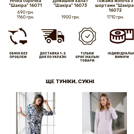
Нічна сорочка
Домашній халат
Піжама жіноча з
"Шакіра" 16071
"Шакіра" 16073
шортами "Шакіра
16072
690 грн.
1160 грн.
1900 грн.
1710 грн.
ОБМІН БЕЗ
ДОСТАВКА 1-2
ТІЛЬКИ
IНДИВІДУАЛЬН
ПРОБЛЕМ
ДНЯ ПО УКРАЇНІ
ОРИГІНАЛЬНІ
ВИМІРИ
ТОВАРИ
ЩЕ ТУНІКИ, СУКНІ