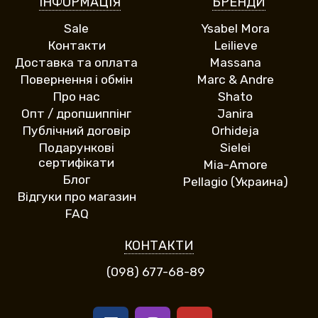
ІНФОРМАЦІЯ
БРЕНДИ
Sale
Ysabel Mora
Контакти
Leilieve
Доставка та оплата
Massana
Повернення і обмін
Marc & Andre
Про нас
Shato
Опт / дропшиппінг
Janira
Публічний договір
Orhideja
Подарункові
Sielei
сертифікати
Mia-Amore
Блог
Pellagio (Украина)
Відгуки про магазин
FAQ
КОНТАКТИ
(098) 677-68-89