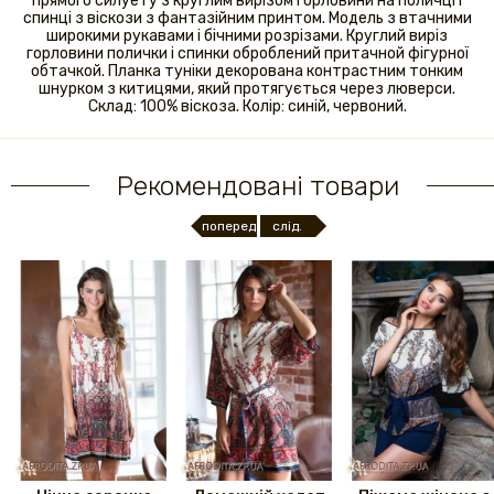
прямого силуету з круглим вирізом горловини на поличці і
спинці з віскози з фантазійним принтом. Модель з втачними
широкими рукавами і бічними розрізами. Круглий виріз
горловини полички і спинки оброблений притачной фігурної
обтачкой. Планка туніки декорована контрастним тонким
шнурком з китицями, який протягується через люверси.
Склад: 100% віскоза. Колір: синій, червоний.
Рекомендовані товари
поперед.
слід.