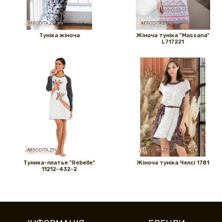
Туніка жіноча
Жіноча туніка "Massana"
L717221
Туника-платье "Rebelle"
Жіноча туніка Челсі 1781
11212-432-2