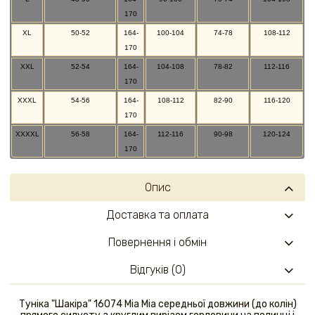
170
XL
50-52
164-
100-104
74-78
108-112
170
XXL
52-54
164-
104-108
78-82
112-116
170
XXXL
54-56
164-
108-112
82-90
116-120
170
XXXXL
56-58
164-
112-116
90-98
120-124
170
Опис
Доставка та оплата
Повернення і обмін
Відгуків (0)
Туніка "Шакіра" 16074 Mia Mia середньої довжини (до колін)