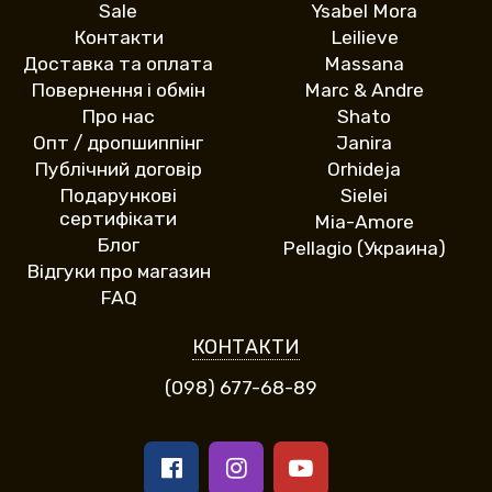
Sale
Ysabel Mora
Контакти
Leilieve
Доставка та оплата
Massana
Повернення і обмін
Marc & Andre
Про нас
Shato
Опт / дропшиппінг
Janira
Публічний договір
Orhideja
Подарункові
Sielei
сертифікати
Mia-Amore
Блог
Pellagio (Украина)
Відгуки про магазин
FAQ
КОНТАКТИ
(098) 677-68-89