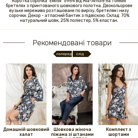
Коротка сорочка "Емілія" 5964 від Mia-Amore на тонких
бретелях з принтованого шовкового полотна. Двокольорове
вузьке мереживо розташоване по вирізу, бретелям і низу
сорочки. Декор - атласний бантик з підвіскою. Склад: 70%
натуральний шовк, 25% поліестер, 5% еластан.
Рекомендовані товари
поперед.
слід.
Домашній шовковий
Шовкова жіноча
Комплект з
халат
піжама зі штанами
шортами