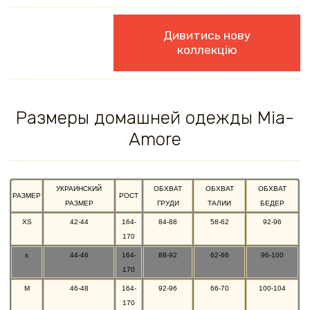
Дивитись нову
коллекцію
Размеры домашней одежды Mia-
Amore
УКРАИНСКИЙ
ОБХВАТ
ОБХВАТ
ОБХВАТ
РАЗМЕР
РОСТ
РАЗМЕР
ГРУДИ
ТАЛИИ
БЕДЕР
XS
42-44
164-
84-88
58-62
92-96
170
s
44-46
164-
88-92
62-66
96-100
170
M
46-48
164-
92-96
66-70
100-104
170