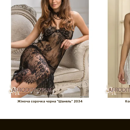
Жіноча сорочка чорна "Шанель" 2034
Ко