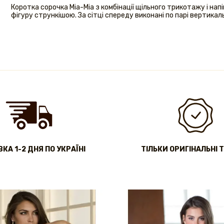
Коротка сорочка Міа-Міа з комбінації щільного трикотажу і напів
фігуру стрункішою. За сітці спереду виконані по парі вертика
КА 1-2 ДНЯ ПО УКРАЇНІ
ТІЛЬКИ ОРИГІНАЛЬНІ 