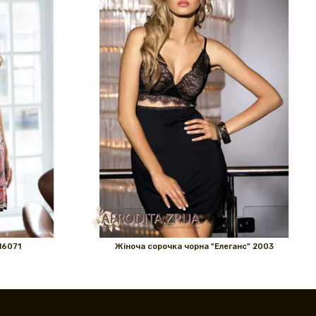
16071
Жіноча сорочка чорна "Елеганс" 2003