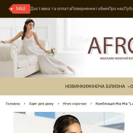
SALE
Доставка та оплата
Повернення і обмін
Про нас
Публ
НОВИНКИ
ЖІНОЧА БІЛИЗНА
Головна
Одяг для дому
Нічні сорочки
Комбінація Mia Mia "L