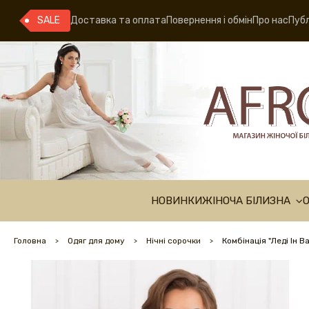
SALE
Доставка та оплата
Повернення і обмін
Про нас
Публ
НОВИНКИ
ЖІНОЧА БІЛИЗНА
Головна
Одяг для дому
Нічні сорочки
Комбінація "Леді Ін В