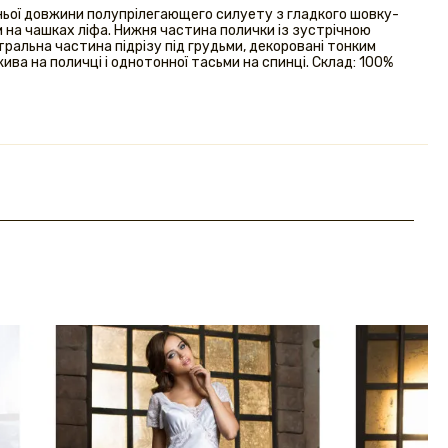
едньої довжини полупрілегающего силуету з гладкого шовку-
м на чашках ліфа. Нижня частина полички із зустрічною
тральна частина підрізу під грудьми, декоровані тонким
ва на поличці і однотонної тасьми на спинці. Склад: 100%