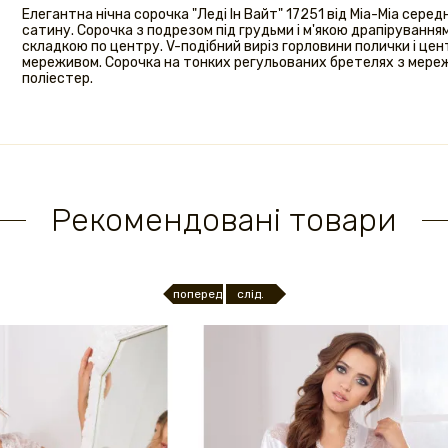
Елегантна нічна сорочка "Леді Ін Вайт" 17251 від Mia-Mia сер
сатину. Сорочка з подрезом під грудьми і м'якою драпірування
складкою по центру. V-подібний виріз горловини полички і цен
мереживом. Сорочка на тонких регульованих бретелях з мережи
поліестер.
Рекомендовані товари
поперед.
слід.