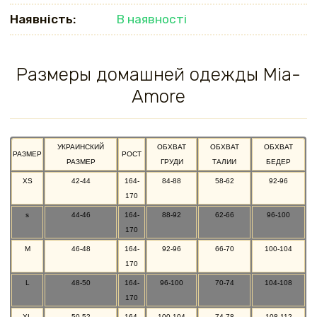
Наявність:
В наявності
Размеры домашней одежды Mia-
Amore
УКРАИНСКИЙ
ОБХВАТ
ОБХВАТ
ОБХВАТ
РАЗМЕР
РОСТ
РАЗМЕР
ГРУДИ
ТАЛИИ
БЕДЕР
XS
42-44
164-
84-88
58-62
92-96
170
s
44-46
164-
88-92
62-66
96-100
170
M
46-48
164-
92-96
66-70
100-104
170
L
48-50
164-
96-100
70-74
104-108
170
XL
50-52
164-
100-104
74-78
108-112