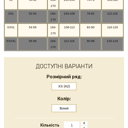
170
XXL
52-54
164-
104-108
78-82
112-116
170
XXXL
54-56
164-
108-112
82-90
116-120
170
XXXXL
56-58
164-
112-116
90-98
120-124
170
ДОСТУПНІ ВАРІАНТИ
Розмірний ряд:
XS (42)
Колір:
Білий
+
Кількість
-