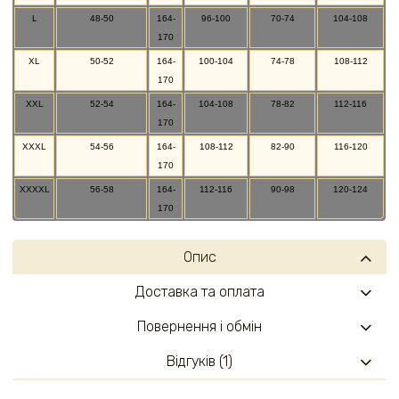
L
48-50
164-
96-100
70-74
104-108
170
XL
50-52
164-
100-104
74-78
108-112
170
XXL
52-54
164-
104-108
78-82
112-116
170
XXXL
54-56
164-
108-112
82-90
116-120
170
XXXXL
56-58
164-
112-116
90-98
120-124
170
Опис
Доставка та оплата
Повернення і обмін
Відгуків (1)