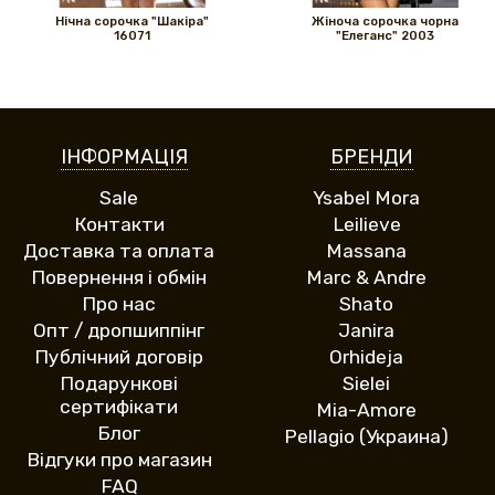
Нічна сорочка "Шакіра"
Жіноча сорочка чорна
16071
"Елеганс" 2003
ІНФОРМАЦІЯ
БРЕНДИ
Sale
Ysabel Mora
Контакти
Leilieve
Доставка та оплата
Massana
Повернення і обмін
Marc & Andre
Про нас
Shato
Опт / дропшиппінг
Janira
Публічний договір
Orhideja
Подарункові
Sielei
сертифікати
Mia-Amore
Блог
Pellagio (Украина)
Відгуки про магазин
FAQ