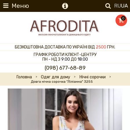
Меню
RU
UA
0
БЕЗКОШТОВНА ДОСТАВКА ПО УКРАЇНІ ВІД
2500
ГРН.
ГРАФІК РОБОТИ КЛІЄНТ-ЦЕНТРУ
ПН - НД З
9:00
ДО
18:00
(098) 677-68-89
Головна
Одяг для дому
Нічні сорочки
Довга нічна сорочка "Ліліанна" 3255