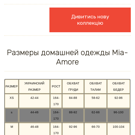
Дивитись нову
коллекцію
Размеры домашней одежды Mia-
Amore
УКРАИНСКИЙ
ОБХВАТ
ОБХВАТ
ОБХВАТ
РАЗМЕР
РОСТ
РАЗМЕР
ГРУДИ
ТАЛИИ
БЕДЕР
XS
42-44
164-
84-88
58-62
92-96
170
s
44-46
164-
88-92
62-66
96-100
170
M
46-48
164-
92-96
66-70
100-104
170