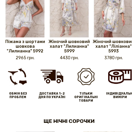
Піжама з шортами
Жіночий шовковий
Жіночий шовкови
шовкова
халат "Лилианна"
халат "Ліліанна"
"Лилианна" 5992
5999
5993
2965 грн.
4430 грн.
3780 грн.
ОБМІН БЕЗ
ДОСТАВКА 1-2
ТІЛЬКИ
IНДИВІДУАЛЬН
ПРОБЛЕМ
ДНЯ ПО УКРАЇНІ
ОРИГІНАЛЬНІ
ВИМІРИ
ТОВАРИ
ЩЕ НІЧНІ СОРОЧКИ