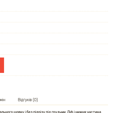
мін
Відгуків (0)
льного шовку і без підрізу під грудьми. Ліф і нижня частина