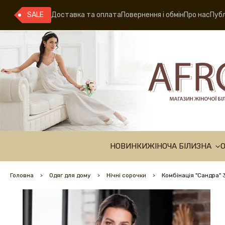
SALE
Доставка та оплата
Повернення і обмін
Про нас
Публ
НОВИНКИ
ЖІНОЧА БІЛИЗНА
Головна
Одяг для дому
Нічні сорочки
Комбінація "Сандра"