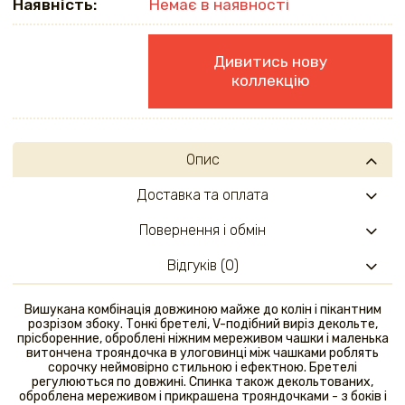
Наявність:
Немає в наявності
Дивитись нову
коллекцію
Опис
Доставка та оплата
Повернення і обмін
Відгуків (0)
Вишукана комбінація довжиною майже до колін і пікантним
розрізом збоку. Тонкі бретелі, V-подібний виріз декольте,
прісборенние, оброблені ніжним мереживом чашки і маленька
витончена трояндочка в улоговинці між чашками роблять
сорочку неймовірно стильною і ефектною. Бретелі
регулюються по довжині. Спинка також декольтованих,
оброблена мереживом і прикрашена трояндочками - з боків і