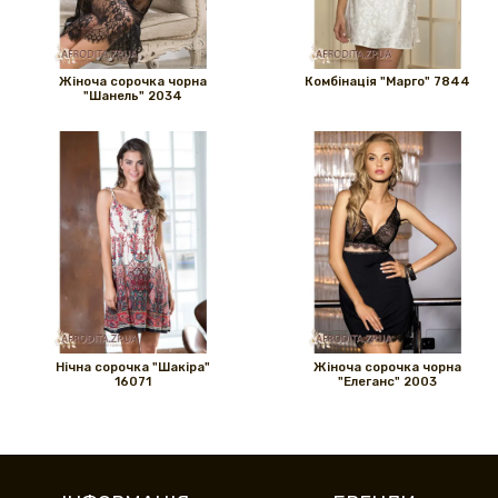
Жіноча сорочка чорна
Комбінація "Марго" 7844
"Шанель" 2034
Нічна сорочка "Шакіра"
Жіноча сорочка чорна
16071
"Елеганс" 2003