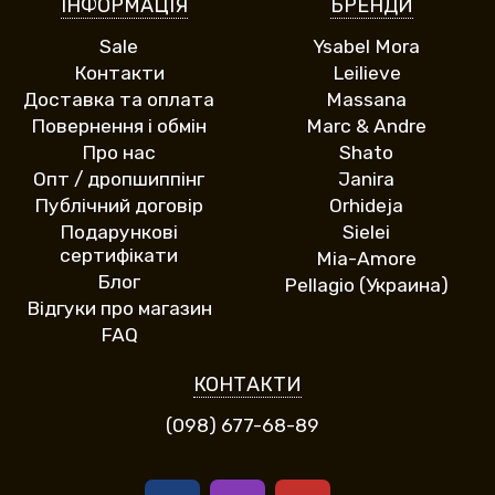
ІНФОРМАЦІЯ
БРЕНДИ
Sale
Ysabel Mora
Контакти
Leilieve
Доставка та оплата
Massana
Повернення і обмін
Marc & Andre
Про нас
Shato
Опт / дропшиппінг
Janira
Публічний договір
Orhideja
Подарункові
Sielei
сертифікати
Mia-Amore
Блог
Pellagio (Украина)
Відгуки про магазин
FAQ
КОНТАКТИ
(098) 677-68-89