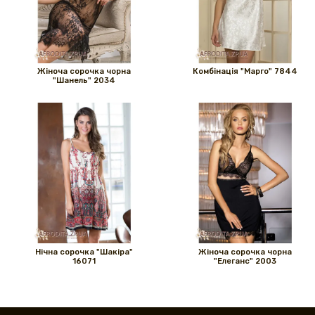
Жіноча сорочка чорна
Комбінація "Марго" 7844
"Шанель" 2034
Нічна сорочка "Шакіра"
Жіноча сорочка чорна
16071
"Елеганс" 2003