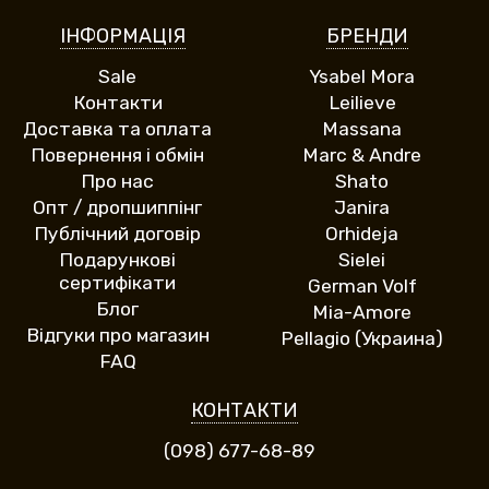
ІНФОРМАЦІЯ
БРЕНДИ
Sale
Ysabel Mora
Контакти
Leilieve
Доставка та оплата
Massana
Повернення і обмін
Marc & Andre
Про нас
Shato
Опт / дропшиппінг
Janira
Публічний договір
Orhideja
Подарункові
Sielei
сертифікати
German Volf
Блог
Mia-Amore
Відгуки про магазин
Pellagio (Украина)
FAQ
КОНТАКТИ
(098) 677-68-89