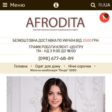
Меню
RU
UA
0
БЕЗКОШТОВНА ДОСТАВКА ПО УКРАЇНІ ВІД
2500
ГРН.
ГРАФІК РОБОТИ КЛІЄНТ-ЦЕНТРУ
ПН - НД З
9:00
ДО
18:00
(098) 677-68-89
Головна
Одяг для дому
Нічні сорочки
Жіноча комбінація "Лінда" 3280