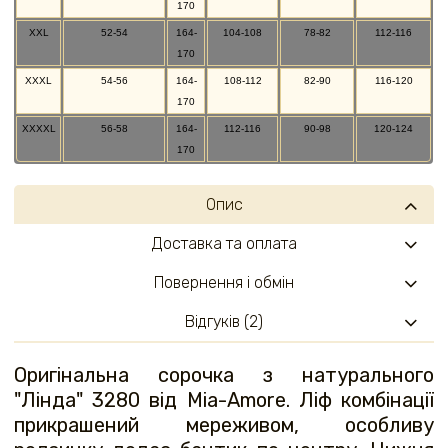
170
XXL
52-54
164-
104-108
78-82
112-116
170
XXXL
54-56
164-
108-112
82-90
116-120
170
XXXXL
56-58
164-
112-116
90-98
120-124
170
Опис
Доставка та оплата
Повернення і обмін
Відгуків (2)
Оригінальна сорочка з натурального
"Лінда" 3280 від Mia-Amore. Ліф комбінації
прикрашений мереживом, особливу