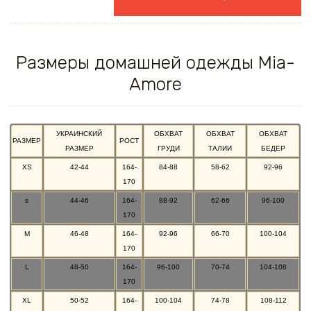
Размеры домашней одежды Mia-
Amore
УКРАИНСКИЙ
ОБХВАТ
ОБХВАТ
ОБХВАТ
РАЗМЕР
РОСТ
РАЗМЕР
ГРУДИ
ТАЛИИ
БЕДЕР
XS
42-44
164-
84-88
58-62
92-96
170
s
44-46
164-
88-92
62-66
96-100
170
M
46-48
164-
92-96
66-70
100-104
170
L
48-50
164-
96-100
70-74
104-108
170
XL
50-52
164-
100-104
74-78
108-112