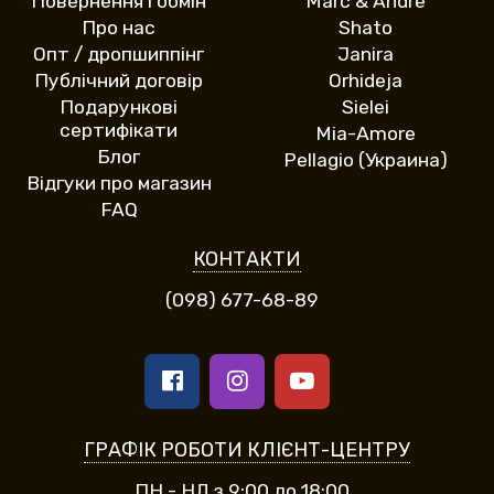
Повернення і обмін
Marc & Andre
Про нас
Shato
Опт / дропшиппінг
Janira
Публічний договір
Orhideja
Подарункові
Sielei
сертифікати
Mia-Amore
Блог
Pellagio (Украина)
Відгуки про магазин
FAQ
КОНТАКТИ
(098) 677-68-89
ГРАФІК РОБОТИ КЛІЄНТ-ЦЕНТРУ
ПН - НД з 9:00 до 18:00