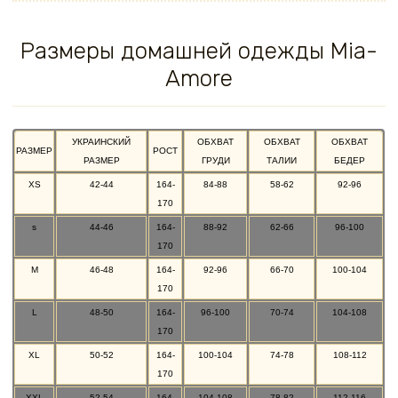
Размеры домашней одежды Mia-
Amore
УКРАИНСКИЙ
ОБХВАТ
ОБХВАТ
ОБХВАТ
РАЗМЕР
РОСТ
РАЗМЕР
ГРУДИ
ТАЛИИ
БЕДЕР
XS
42-44
164-
84-88
58-62
92-96
170
s
44-46
164-
88-92
62-66
96-100
170
M
46-48
164-
92-96
66-70
100-104
170
L
48-50
164-
96-100
70-74
104-108
170
XL
50-52
164-
100-104
74-78
108-112
170
XXL
52-54
164-
104-108
78-82
112-116