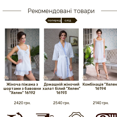
Рекомендовані товари
поперед.
слід.
Жіноча піжама з
Домашній жіночий
Комбінація "Хелен
шортами з бавовни
халат білий "Хелен"
16194
"Хелен" 16192
16193
2420 грн.
2540 грн.
2140 грн.