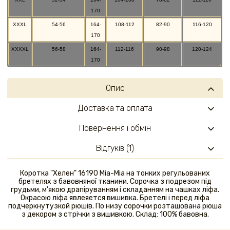
170
XXXL
54-56
164-
108-112
82-90
116-120
170
XXXXL
56-58
164-
112-116
90-98
120-124
170
Опис
Доставка та оплата
Повернення і обмін
Відгуків (1)
Коротка "Хелен" 16190 Mia-Mia на тонких регульованих
бретелях з бавовняної тканини. Сорочка з подрезом під
грудьми, м'якою драпіруванням і складанням на чашках ліфа.
Окрасою ліфа явлеяется вишивка. Бретелі і перед ліфа
подчеркнутузкой рюшів. По низу сорочки розташована рюша
з декором з стрічки з вишивкою. Склад: 100% бавовна.