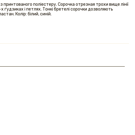
з принтованого поліестеру. Сорочка отрезная трохи вище лінії
4-х ґудзиках і петлях. Тонкі бретелі сорочки дозволяють
стан. Колір: білий, синій.