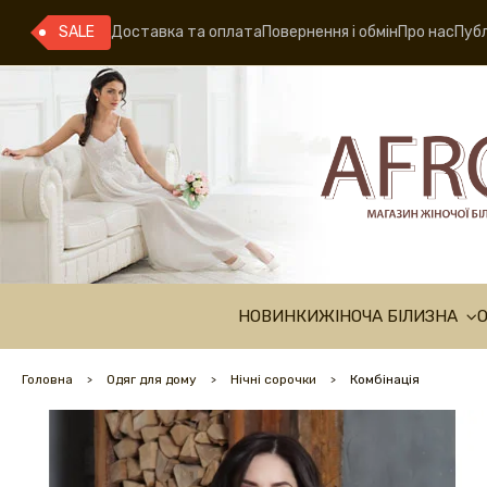
SALE
Доставка та оплата
Повернення і обмін
Про нас
Публ
НОВИНКИ
ЖІНОЧА БІЛИЗНА
Головна
Одяг для дому
Нічні сорочки
Комбінація