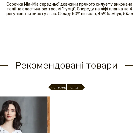
Сорочка Mia-Mia середньої довжини прямого силуету виконана 
талії на еластичною тасьмі "гумці". Спереду на ліфі планка на 
регулювати висоту ліфа. Склад: 50% віскоза, 45% бамбук, 5% ела
Рекомендовані товари
поперед.
слід.