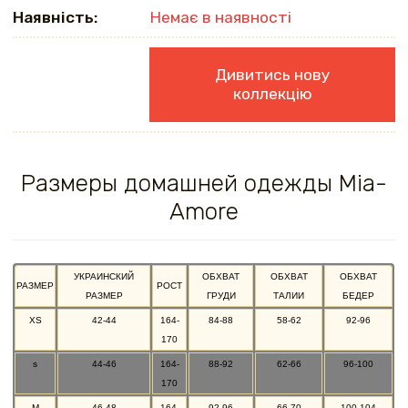
Наявність:
Немає в наявності
Дивитись нову
коллекцію
Размеры домашней одежды Mia-
Amore
УКРАИНСКИЙ
ОБХВАТ
ОБХВАТ
ОБХВАТ
РАЗМЕР
РОСТ
РАЗМЕР
ГРУДИ
ТАЛИИ
БЕДЕР
XS
42-44
164-
84-88
58-62
92-96
170
s
44-46
164-
88-92
62-66
96-100
170
M
46-48
164-
92-96
66-70
100-104