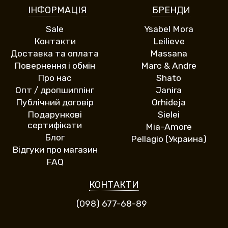
ІНФОРМАЦІЯ
БРЕНДИ
Sale
Ysabel Mora
Контакти
Leilieve
Доставка та оплата
Massana
Повернення і обмін
Marc & Andre
Про нас
Shato
Опт / дропшиппінг
Janira
Публічний договір
Orhideja
Подарункові
Sielei
сертифікати
Mia-Amore
Блог
Pellagio (Украина)
Відгуки про магазин
FAQ
КОНТАКТИ
(098) 677-68-89