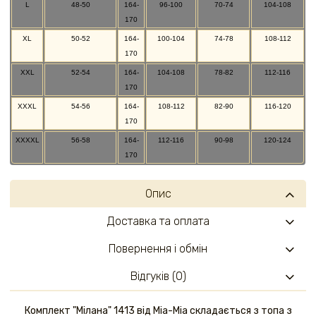
L
48-50
164-
96-100
70-74
104-108
170
XL
50-52
164-
100-104
74-78
108-112
170
XXL
52-54
164-
104-108
78-82
112-116
170
XXXL
54-56
164-
108-112
82-90
116-120
170
XXXXL
56-58
164-
112-116
90-98
120-124
170
Опис
Доставка та оплата
Повернення і обмін
Відгуків (0)
Комплект "Мілана" 1413 від Mia-Mia складається з топа з