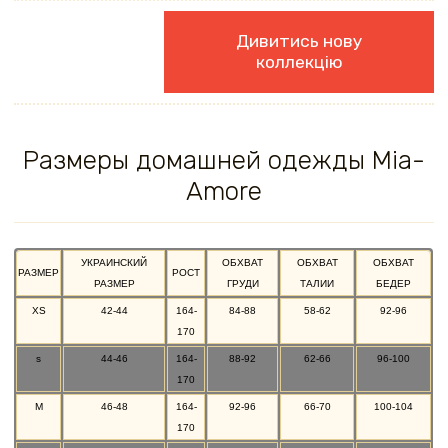
Дивитись нову
коллекцію
Размеры домашней одежды Mia-
Amore
УКРАИНСКИЙ
ОБХВАТ
ОБХВАТ
ОБХВАТ
РАЗМЕР
РОСТ
РАЗМЕР
ГРУДИ
ТАЛИИ
БЕДЕР
XS
42-44
164-
84-88
58-62
92-96
170
s
44-46
164-
88-92
62-66
96-100
170
M
46-48
164-
92-96
66-70
100-104
170