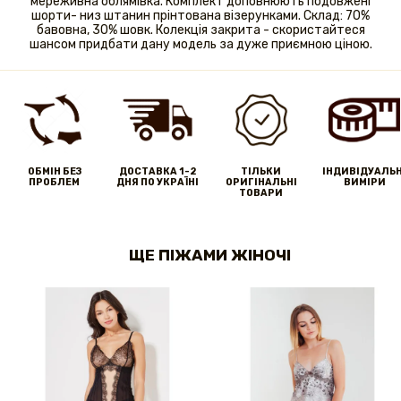
мереживна облямівка. Комплект доповнюють подовжені
шорти- низ штанин прінтована візерунками. Склад: 70%
бавовна, 30% шовк. Колекція закрита - скористайтеся
шансом придбати дану модель за дуже приємною ціною.
ОБМІН БЕЗ
ДОСТАВКА 1-2
ТІЛЬКИ
IНДИВІДУАЛЬН
ПРОБЛЕМ
ДНЯ ПО УКРАЇНІ
ОРИГІНАЛЬНІ
ВИМІРИ
ТОВАРИ
ЩЕ ПІЖАМИ ЖІНОЧІ