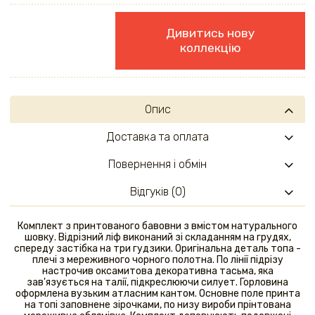
Дивитись нову
коллекцію
Опис
Доставка та оплата
Повернення і обмін
Відгуків (0)
Комплект з принтованого бавовни з вмістом натурального
шовку. Відрізний ліф виконаний зі складанням на грудях,
спереду застібка на три гудзики. Оригінальна деталь топа -
плечі з мереживного чорного полотна. По лінії підрізу
настрочив оксамитова декоративна тасьма, яка
зав'язується на талії, підкреслюючи силует. Горловина
оформлена вузьким атласним кантом. Основне поле принта
на топі заповнене зірочками, по низу вироби прінтована