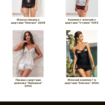
Жіноча піжама з
Комплект жіночий з
шортами "Елеганс" 2008
шортами "Стелла" 9292
Піжама з шортами
Жіночий комплект із
шовкова "Лилианна"
шортами "Елеганс" 2006
5992