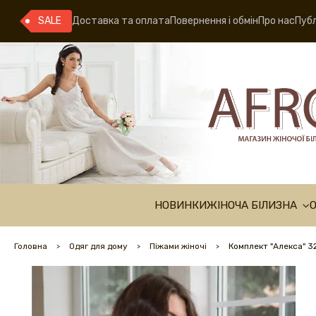
SALE
Доставка та оплата
Повернення і обмін
Про нас
Публ
НОВИНКИ
ЖІНОЧА БІЛИЗНА
Головна
Одяг для дому
Піжами жіночі
Комплект "Алекса" 3