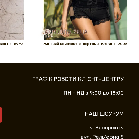
лианна" 5992
Жіночий комплект із шортами "Елеганс" 2006
ГРАФІК РОБОТИ КЛІЄНТ-ЦЕНТРУ
9
ПН - НД з 9:00 до 18:00
НАШ ШОУРУМ
м. Запоріжжя
вул. Рель'єфна 8