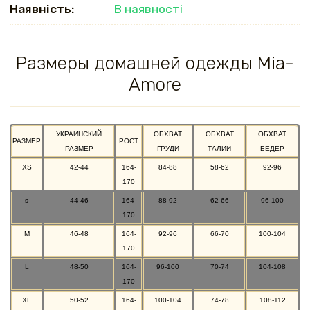
Наявність:
В наявності
Размеры домашней одежды Mia-
Amore
УКРАИНСКИЙ
ОБХВАТ
ОБХВАТ
ОБХВАТ
РАЗМЕР
РОСТ
РАЗМЕР
ГРУДИ
ТАЛИИ
БЕДЕР
XS
42-44
164-
84-88
58-62
92-96
170
s
44-46
164-
88-92
62-66
96-100
170
M
46-48
164-
92-96
66-70
100-104
170
L
48-50
164-
96-100
70-74
104-108
170
XL
50-52
164-
100-104
74-78
108-112