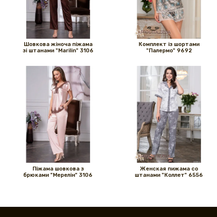
Шовкова жіноча піжама
Комплект із шортами
зі штанами "Marilin" 3106
"Палермо" 9692
Піжама шовкова з
Женская пижама со
брюками "Мерелін" 3106
штанами "Коллет" 6556