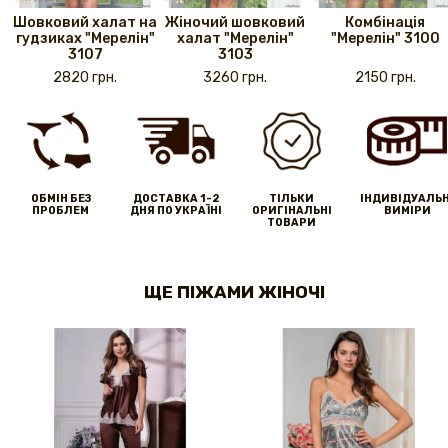
Шовковий халат на
Жіночий шовковий
Комбінація
гудзиках "Мерелін"
халат "Мерелін"
"Мерелін" 3100
3107
3103
2820 грн.
3260 грн.
2150 грн.
ОБМІН БЕЗ
ДОСТАВКА 1-2
ТІЛЬКИ
IНДИВІДУАЛЬН
ПРОБЛЕМ
ДНЯ ПО УКРАЇНІ
ОРИГІНАЛЬНІ
ВИМІРИ
ТОВАРИ
ЩЕ ПІЖАМИ ЖІНОЧІ