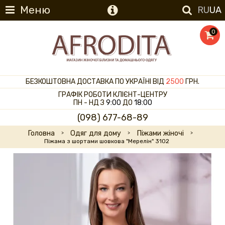
Меню
RU
UA
0
БЕЗКОШТОВНА ДОСТАВКА ПО УКРАЇНІ ВІД
2500
ГРН.
ГРАФІК РОБОТИ КЛІЄНТ-ЦЕНТРУ
ПН - НД З
9:00
ДО
18:00
(098) 677-68-89
Головна
Одяг для дому
Піжами жіночі
Піжама з шортами шовкова "Мерелін" 3102