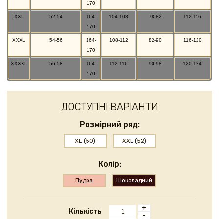
170
XXL
52-54
164-
104-108
78-82
112-116
170
XXXL
54-56
164-
108-112
82-90
116-120
170
XXXXL
56-58
164-
112-116
90-98
120-124
170
ДОСТУПНІ ВАРІАНТИ
Розмірний ряд:
XL (50)
XXL (52)
Колір:
Пудра
Шоколадний
+
Кількість
-