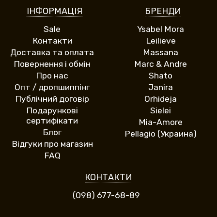
ІНФОРМАЦІЯ
БРЕНДИ
Sale
Ysabel Mora
Контакти
Leilieve
Доставка та оплата
Massana
Повернення і обмін
Marc & Andre
Про нас
Shato
Опт / дропшиппінг
Janira
Публічний договір
Orhideja
Подарункові
Sielei
сертифікати
Mia-Amore
Блог
Pellagio (Украина)
Відгуки про магазин
FAQ
КОНТАКТИ
(098) 677-68-89