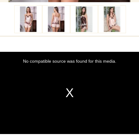
This
No compatible source was found for this media.
is
a
modal
window.