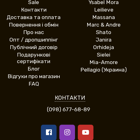
Sale
Ysabel Mora
Контакти
Leilieve
Доставка та оплата
Massana
Повернення і обмін
Marc & Andre
Про нас
Shato
Опт / дропшиппінг
Janira
Публічний договір
Orhideja
Подарункові
Sielei
сертифікати
Mia-Amore
Блог
Pellagio (Украина)
Відгуки про магазин
FAQ
КОНТАКТИ
(098) 677-68-89