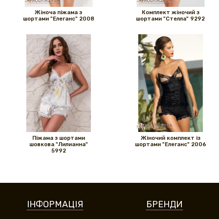
Жіноча піжама з
Комплект жіночий з
шортами "Елеганс" 2008
шортами "Стелла" 9292
Піжама з шортами
Жіночий комплект із
шовкова "Лилианна"
шортами "Елеганс" 2006
5992
ІНФОРМАЦІЯ
БРЕНДИ