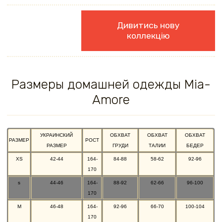
Дивитись нову
коллекцію
Размеры домашней одежды Mia-
Amore
УКРАИНСКИЙ
ОБХВАТ
ОБХВАТ
ОБХВАТ
РАЗМЕР
РОСТ
РАЗМЕР
ГРУДИ
ТАЛИИ
БЕДЕР
XS
42-44
164-
84-88
58-62
92-96
170
s
44-46
164-
88-92
62-66
96-100
170
M
46-48
164-
92-96
66-70
100-104
170