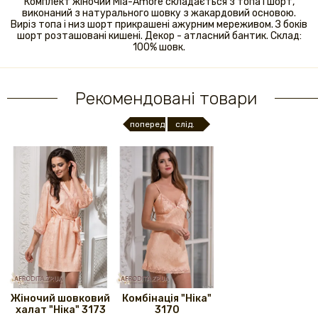
Комплект жіночий Mia-Amore складається з топа і шорт,
виконаний з натурального шовку з жакардовий основою.
Виріз топа і низ шорт прикрашені ажурним мереживом. З боків
шорт розташовані кишені. Декор - атласний бантик. Склад:
100% шовк.
Рекомендовані товари
поперед.
слід.
Жіночий шовковий
Комбінація "Ніка"
халат "Ніка" 3173
3170