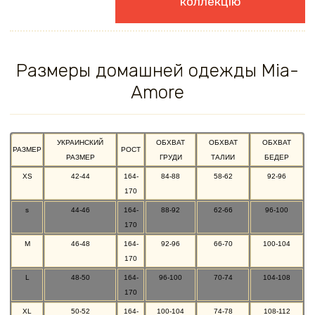
коллекцію
Размеры домашней одежды Mia-
Amore
УКРАИНСКИЙ
ОБХВАТ
ОБХВАТ
ОБХВАТ
РАЗМЕР
РОСТ
РАЗМЕР
ГРУДИ
ТАЛИИ
БЕДЕР
XS
42-44
164-
84-88
58-62
92-96
170
s
44-46
164-
88-92
62-66
96-100
170
M
46-48
164-
92-96
66-70
100-104
170
L
48-50
164-
96-100
70-74
104-108
170
XL
50-52
164-
100-104
74-78
108-112