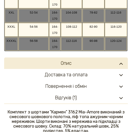
170
XXL
52-54
164-
104-108
78-82
112-116
170
XXXL
54-56
164-
108-112
82-90
116-120
170
XXXXL
56-58
164-
112-116
90-98
120-124
170
Опис
Доставка та оплата
Повернення і обмін
Відгуків (1)
Комплект з шортами "Кармен" 3162 Mia-Amore виконаний з
смесового шовкового полотна, ліф топа ажурним чорним
мереживом. Шорти виконані з мережива на підкладці з
смесового шовку. Склад: 70% натуральний шовк, 25%
поліестер, 5% еластан.