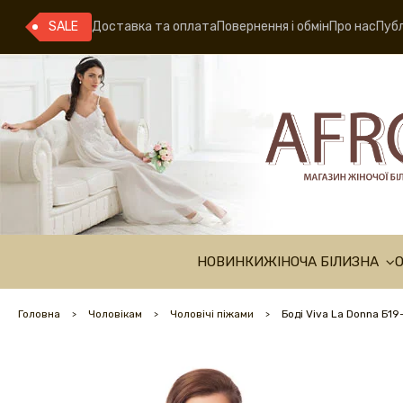
SALE
Доставка та оплата
Повернення і обмін
Про нас
Публ
НОВИНКИ
ЖІНОЧА БІЛИЗНА
Головна
Чоловікам
Чоловічі піжами
Боді Viva La Donna Б19