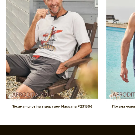
Піжама чоловіча з шортами Massana P231306
Піжама чоло