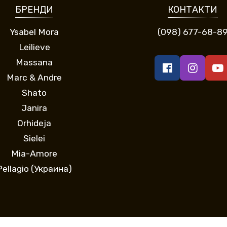
БРЕНДИ
КОНТАКТИ
Ysabel Mora
(098) 677-68-8
Leilieve
Massana
Marc & Andre
Shato
Janira
Orhideja
Sielei
Mia-Amore
Pellagio (Украина)