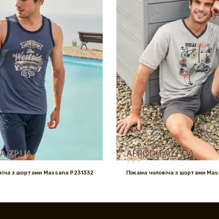
віча з шортами Massana P231332
Піжама чоловіча з шортами Mas