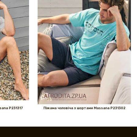
sana P231317
Піжама чоловіча з шортами Massana P231302