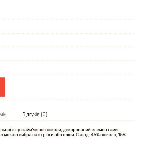
мін
Відгуків (0)
ольорі з щонайм'якшої віскози, декорований елементами
 можна вибрати стрінги або сліпи. Склад: 45% віскоза, 15%