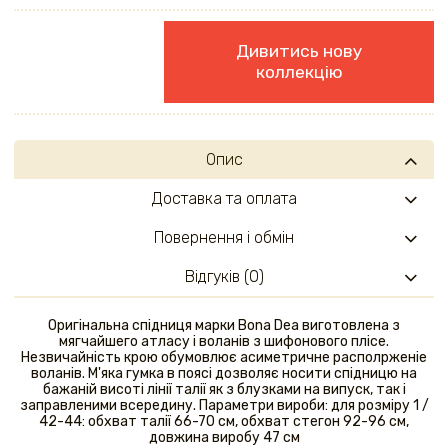
Дивитись нову
коллекцію
Опис
Доставка та оплата
Повернення і обмін
Відгуків (0)
Оригінальна спідниця марки Bona Dea виготовлена ​​з
мягчайшего атласу і воланів з шифонового плісе.
Незвичайність крою обумовлює асиметричне располрженіе
воланів. М'яка гумка в поясі дозволяє носити спідницю на
бажаній висоті лінії талії як з блузками на випуск, так і
заправленими всередину. Параметри вироби: для розміру 1 /
42-44: обхват талії 66-70 см, обхват стегон 92-96 см,
довжина виробу 47 см