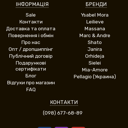
ІНФОРМАЦІЯ
БРЕНДИ
Sale
Ysabel Mora
Контакти
Leilieve
Доставка та оплата
Massana
Повернення і обмін
Marc & Andre
Про нас
Shato
Опт / дропшиппінг
Janira
Публічний договір
Orhideja
Подарункові
Sielei
сертифікати
Mia-Amore
Блог
Pellagio (Украина)
Відгуки про магазин
FAQ
КОНТАКТИ
(098) 677-68-89