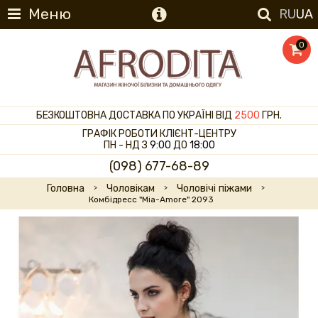
Меню
RU
UA
0
БЕЗКОШТОВНА ДОСТАВКА ПО УКРАЇНІ ВІД
2500
ГРН.
ГРАФІК РОБОТИ КЛІЄНТ-ЦЕНТРУ
ПН - НД З
9:00
ДО
18:00
(098) 677-68-89
Головна
Чоловікам
Чоловічі піжами
Комбідресс "Mia-Amore" 2093