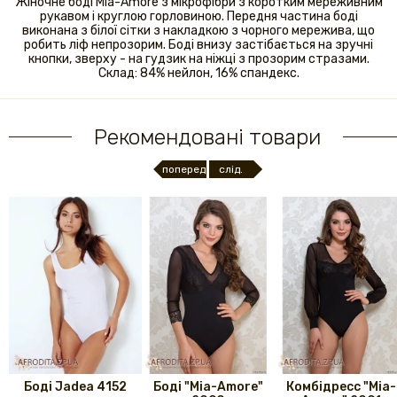
Жіночне боді Mia-Amore з мікрофібри з коротким мереживним
рукавом і круглою горловиною. Передня частина боді
виконана з білої сітки з накладкою з чорного мережива, що
робить ліф непрозорим. Боді внизу застібається на зручні
кнопки, зверху - на гудзик на ніжці з прозорим стразами.
Склад: 84% нейлон, 16% спандекс.
Рекомендовані товари
поперед.
слід.
Боді Jadea 4152
Боді "Mia-Amore"
Комбідресс "Mia-