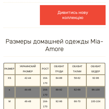
Дивитись нову
коллекцію
Размеры домашней одежды Mia-
Amore
УКРАИНСКИЙ
ОБХВАТ
ОБХВАТ
ОБХВАТ
РАЗМЕР
РОСТ
РАЗМЕР
ГРУДИ
ТАЛИИ
БЕДЕР
XS
42-44
164-
84-88
58-62
92-96
170
s
44-46
164-
88-92
62-66
96-100
170
M
46-48
164-
92-96
66-70
100-104
170