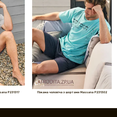
sana P231317
Піжама чоловіча з шортами Massana P231302