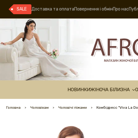
SALE
Доставка та оплата
Повернення і обмін
Про нас
Публ
НОВИНКИ
ЖІНОЧА БІЛИЗНА
Головна
Чоловікам
Чоловічі піжами
Комбідресс "Viva La Do