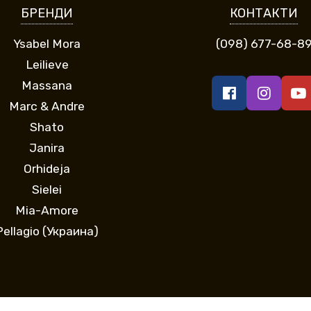
БРЕНДИ
КОНТАКТИ
Ysabel Mora
(098) 677-68-8
Leilieve
Massana
Marc & Andre
Shato
Janira
Orhideja
Sielei
Mia-Amore
Pellagio (Украина)