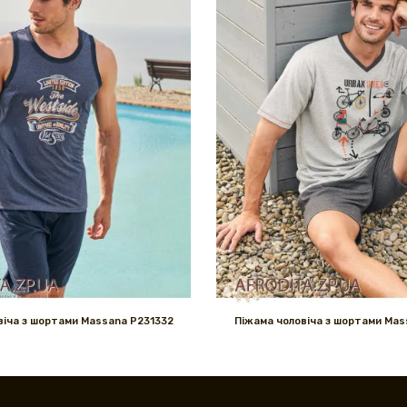
віча з шортами Massana P231332
Піжама чоловіча з шортами Mas