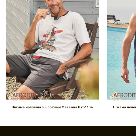
Піжама чоловіча з шортами Massana P231306
Піжама чоло