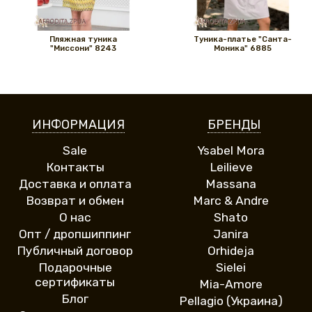
Пляжная туника
Туника-платье "Санта-
"Миссони" 8243
Моника" 6885
ИНФОРМАЦИЯ
БРЕНДЫ
Sale
Ysabel Mora
Контакты
Leilieve
Доставка и оплата
Massana
Возврат и обмен
Marc & Andre
О нас
Shato
Опт / дропшиппинг
Janira
Публичный договор
Orhideja
Подарочные
Sielei
сертификаты
Mia-Amore
Блог
Pellagio (Украина)