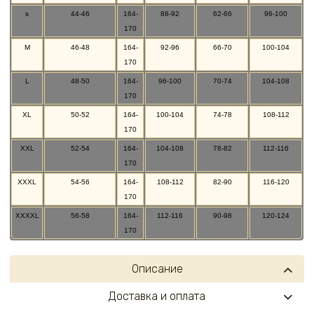
s
44-46
164-
88-92
62-66
96-100
170
M
46-48
164-
92-96
66-70
100-104
170
L
48-50
164-
96-100
70-74
104-108
170
XL
50-52
164-
100-104
74-78
108-112
170
XXL
52-54
164-
104-108
78-82
112-116
170
XXXL
54-56
164-
108-112
82-90
116-120
170
XXXXL
56-58
164-
112-116
90-98
120-124
170
Описание
Доставка и оплата