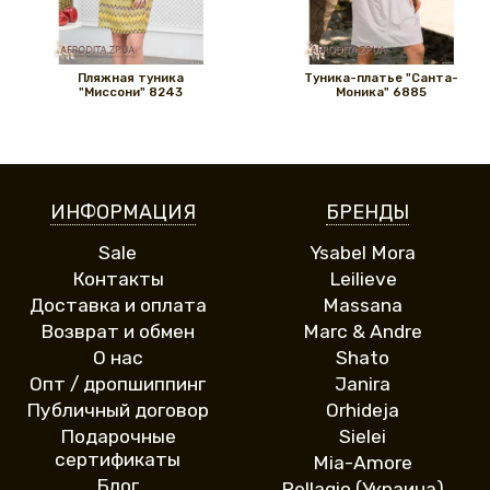
Пляжная туника
Туника-платье "Санта-
"Миссони" 8243
Моника" 6885
ИНФОРМАЦИЯ
БРЕНДЫ
Sale
Ysabel Mora
Контакты
Leilieve
Доставка и оплата
Massana
Возврат и обмен
Marc & Andre
О нас
Shato
Опт / дропшиппинг
Janira
Публичный договор
Orhideja
Подарочные
Sielei
сертификаты
Mia-Amore
Блог
Pellagio (Украина)