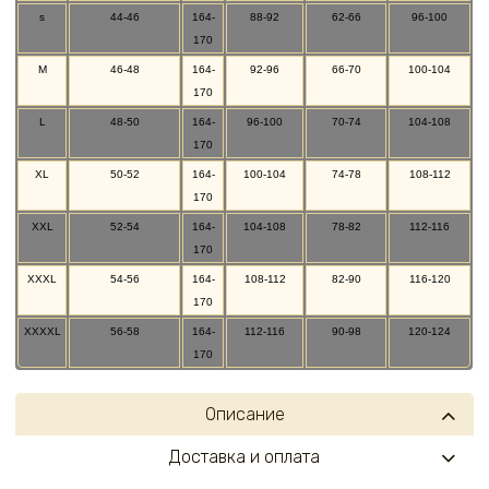
s
44-46
164-
88-92
62-66
96-100
170
M
46-48
164-
92-96
66-70
100-104
170
L
48-50
164-
96-100
70-74
104-108
170
XL
50-52
164-
100-104
74-78
108-112
170
XXL
52-54
164-
104-108
78-82
112-116
170
XXXL
54-56
164-
108-112
82-90
116-120
170
XXXXL
56-58
164-
112-116
90-98
120-124
170
Описание
Доставка и оплата