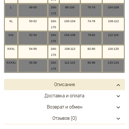
L
48-50
164-
96-100
70-74
104-108
170
XL
50-52
164-
100-104
74-78
108-112
170
XXL
52-54
164-
104-108
78-82
112-116
170
XXXL
54-56
164-
108-112
82-90
116-120
170
XXXXL
56-58
164-
112-116
90-98
120-124
170
Описание
Доставка и оплата
Возврат и обмен
Отзывов (0)