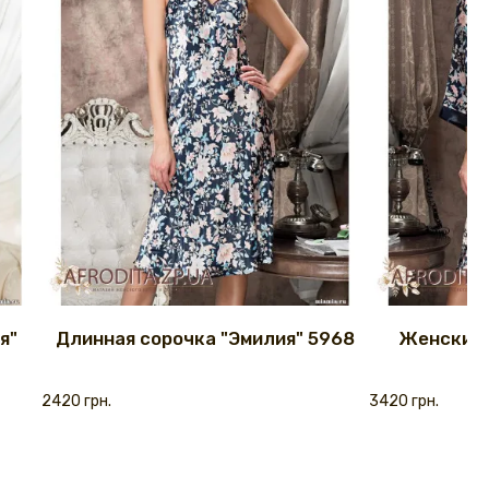
я"
Длинная сорочка "Эмилия" 5968
Женский х
2420 грн.
3420 грн.