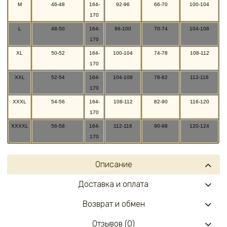
M
46-48
164-
92-96
66-70
100-104
170
L
48-50
164-
96-100
70-74
104-108
170
XL
50-52
164-
100-104
74-78
108-112
170
XXL
52-54
164-
104-108
78-82
112-116
170
XXXL
54-56
164-
108-112
82-90
116-120
170
XXXXL
56-58
164-
112-116
90-98
120-124
170
Описание
Доставка и оплата
Возврат и обмен
Отзывов (0)