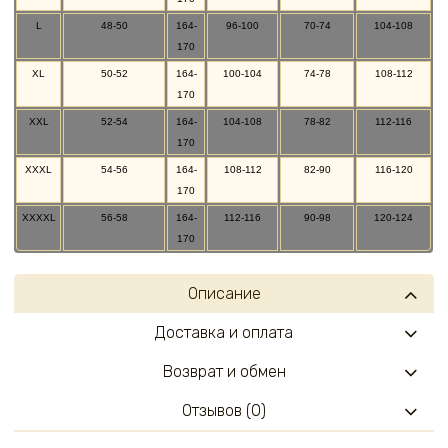
L
48-50
164-
96-100
70-74
104-108
170
XL
50-52
164-
100-104
74-78
108-112
170
XXL
52-54
164-
104-108
78-82
112-116
170
XXXL
54-56
164-
108-112
82-90
116-120
170
XXXXL
56-58
164-
112-116
90-98
120-124
170
Описание
Доставка и оплата
Возврат и обмен
Отзывов (0)