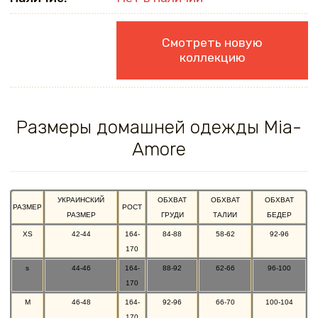
Смотреть новую
коллекцию
Размеры домашней одежды Mia-
Amore
УКРАИНСКИЙ
ОБХВАТ
ОБХВАТ
ОБХВАТ
РАЗМЕР
РОСТ
РАЗМЕР
ГРУДИ
ТАЛИИ
БЕДЕР
XS
42-44
164-
84-88
58-62
92-96
170
s
44-46
164-
88-92
62-66
96-100
170
M
46-48
164-
92-96
66-70
100-104
170