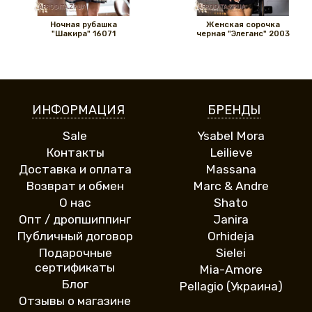
Ночная рубашка
Женская сорочка
"Шакира" 16071
черная "Элеганс" 2003
ИНФОРМАЦИЯ
БРЕНДЫ
Sale
Ysabel Mora
Контакты
Leilieve
Доставка и оплата
Massana
Возврат и обмен
Marc & Andre
О нас
Shato
Опт / дропшиппинг
Janira
Публичный договор
Orhideja
Подарочные
Sielei
сертификаты
Mia-Amore
Блог
Pellagio (Украина)
Отзывы о магазине