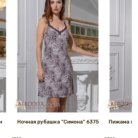
и
Ночная рубашка "Симона" 6375
Пижама же