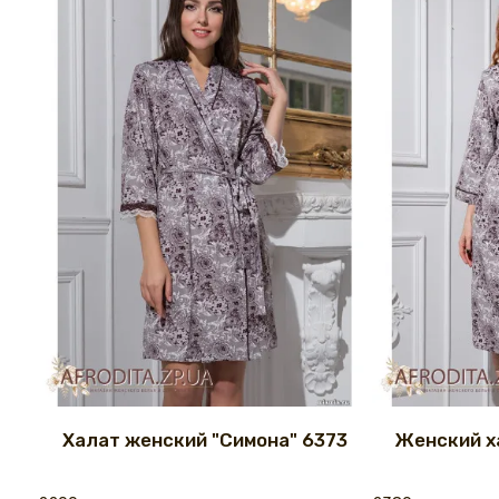
Халат женский "Симона" 6373
Женский х