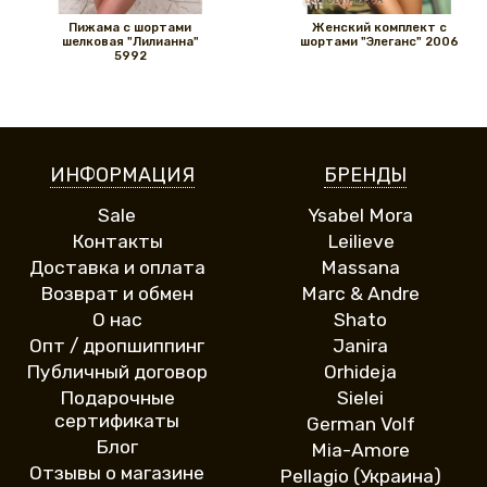
Пижама с шортами
Женский комплект с
шелковая "Лилианна"
шортами "Элеганс" 2006
5992
ИНФОРМАЦИЯ
БРЕНДЫ
Sale
Ysabel Mora
Контакты
Leilieve
Доставка и оплата
Massana
Возврат и обмен
Marc & Andre
О нас
Shato
Опт / дропшиппинг
Janira
Публичный договор
Orhideja
Подарочные
Sielei
сертификаты
German Volf
Блог
Mia-Amore
Отзывы о магазине
Pellagio (Украина)