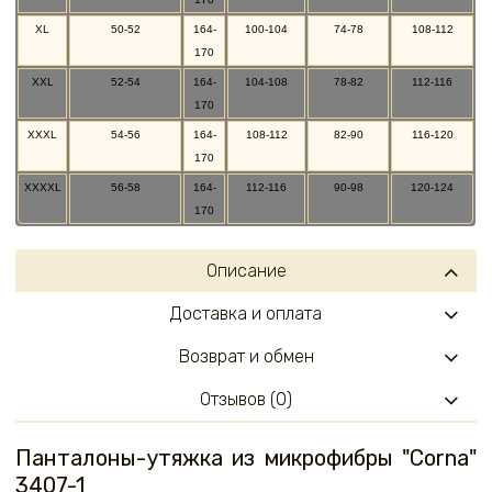
XL
50-52
164-
100-104
74-78
108-112
170
XXL
52-54
164-
104-108
78-82
112-116
170
XXXL
54-56
164-
108-112
82-90
116-120
170
XXXXL
56-58
164-
112-116
90-98
120-124
170
Описание
Доставка и оплата
Возврат и обмен
Отзывов (0)
Панталоны-утяжка из микрофибры "Corna"
3407-1