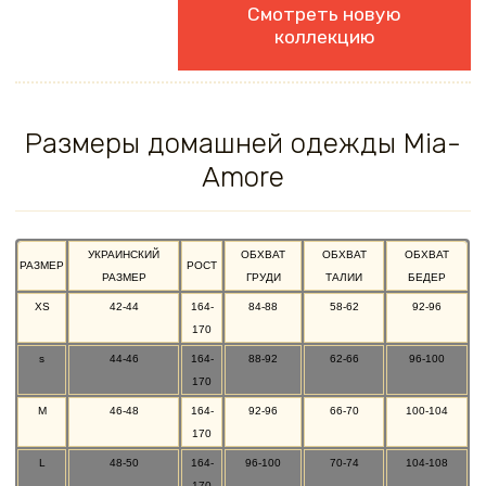
Смотреть новую
коллекцию
Размеры домашней одежды Mia-
Amore
УКРАИНСКИЙ
ОБХВАТ
ОБХВАТ
ОБХВАТ
РАЗМЕР
РОСТ
РАЗМЕР
ГРУДИ
ТАЛИИ
БЕДЕР
XS
42-44
164-
84-88
58-62
92-96
170
s
44-46
164-
88-92
62-66
96-100
170
M
46-48
164-
92-96
66-70
100-104
170
L
48-50
164-
96-100
70-74
104-108
170