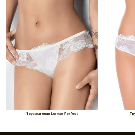
Трусики слип Lormar Perfect
Тр