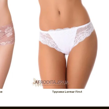
xe
Трусики Lormar First