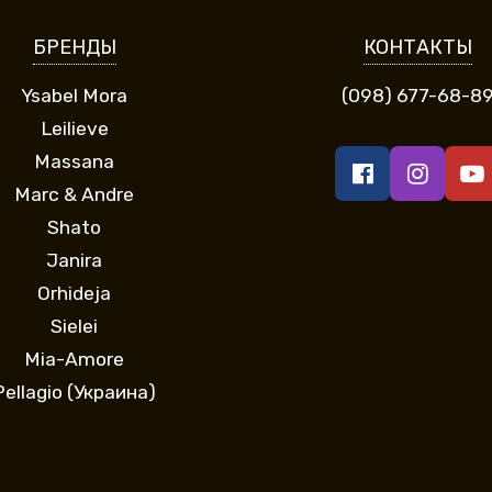
БРЕНДЫ
КОНТАКТЫ
Ysabel Mora
(098) 677-68-8
Leilieve
Massana
Marc & Andre
Shato
Janira
Orhideja
Sielei
Mia-Amore
Pellagio (Украина)